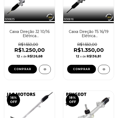
Caixa Direção J2 10/16
Caixa Direção T5 16/19
Elétrica
Elétrica
Reindustrializada
Reindustrializada
SD0625-0
SD0616-0
R$1.550,00
R$1.550,00
R$1.250,00
R$1.350,00
12
x de
R$126,68
12
x de
R$136,81
16
%
18
%
OFF
OFF