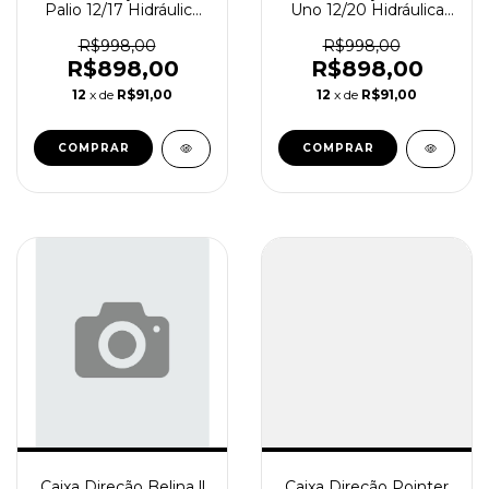
Palio 12/17 Hidráulica
Uno 12/20 Hidráulica
Reindustrializada
Reindustrializada
SD0833-1
SD0833-0
R$998,00
R$998,00
R$898,00
R$898,00
12
x de
R$91,00
12
x de
R$91,00
Caixa Direção Belina ll
Caixa Direção Pointer