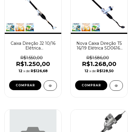
Caixa Direção J2 10/16
Nova Caixa Direção T5
Elétrica
16/19 Elétrica SD0616-
Reindustrializada
N
SD0625-N
R$1.550,00
R$1.586,00
R$1.250,00
R$1.268,00
12
x de
R$126,68
12
x de
R$128,50