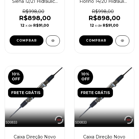
Siena 12/21 Hidráulica
Fiorino 14/20 Hidráulica
Reindustrializada
Reindustrializada
SD0833-3
SD0833-2
R$998,00
R$998,00
R$898,00
R$898,00
12
x de
R$91,00
12
x de
R$91,00
10
%
10
%
OFF
OFF
FRETE GRÁTIS
FRETE GRÁTIS
Caixa Direção Novo
Caixa Direção Novo