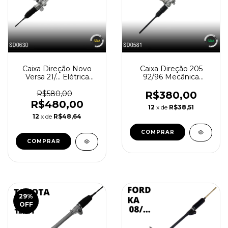
Caixa Direção Novo
Caixa Direção 205
Versa 21/... Elétrica
92/96 Mecânica
Reindustrializada
Reindustrializada
SD0630-1
SD0581-0
R$580,00
R$380,00
R$480,00
12
x de
R$38,51
12
x de
R$48,64
29
%
OFF