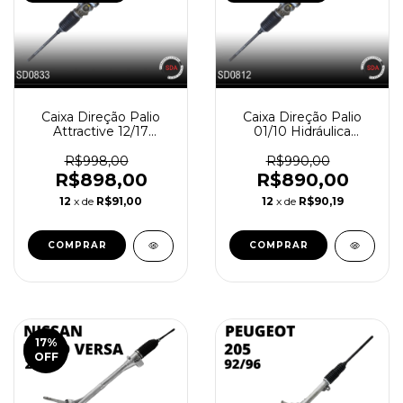
Caixa Direção Palio
Caixa Direção Palio
Attractive 12/17
01/10 Hidráulica
Hidráulica
Reindustrializada
Reindustrializada
SD0812-0
R$998,00
R$990,00
SD0833-4
R$898,00
R$890,00
12
x de
R$91,00
12
x de
R$90,19
17
%
OFF