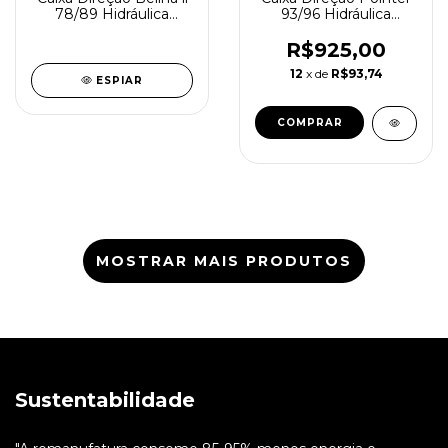
78/89 Hidráulica
93/96 Hidráulica
Reindustrializada
Reindustrializada
SD0826-0
SD0822-4
R$925,00
12
x de
R$93,74
ESPIAR
MOSTRAR MAIS PRODUTOS
Sustentabilidade