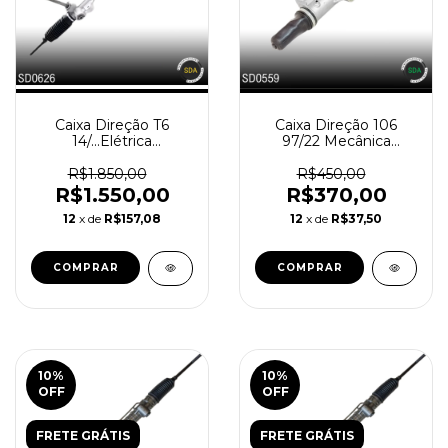
Caixa Direção T6
Caixa Direção 106
14/...Elétrica
97/22 Mecânica
Reindustrializada
Reindustrializada
SD0626-0
SD0559-0
R$1.850,00
R$450,00
R$1.550,00
R$370,00
12
x de
R$157,08
12
x de
R$37,50
10
%
10
%
OFF
OFF
FRETE GRÁTIS
FRETE GRÁTIS