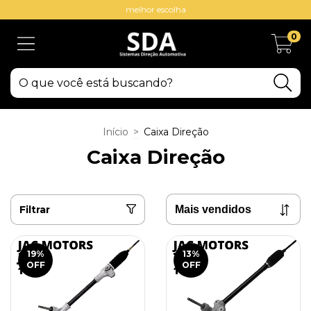
melhor escolha
0
Início
>
Caixa Direção
Caixa Direção
Filtrar
19
%
13
%
OFF
OFF