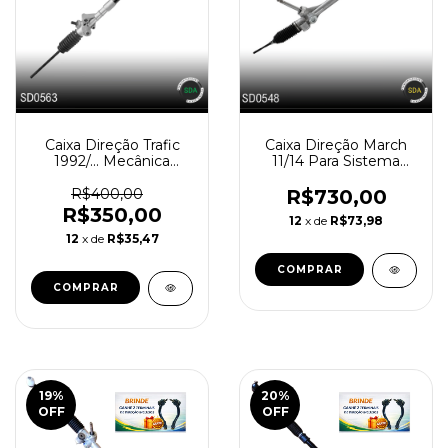
Caixa Direção Trafic
Caixa Direção March
1992/... Mecânica
11/14 Para Sistema
Reindustrializada
Elétrica SD0548-1N
SD0563-0
R$400,00
R$730,00
R$350,00
12
x de
R$73,98
12
x de
R$35,47
19
%
20
%
OFF
OFF