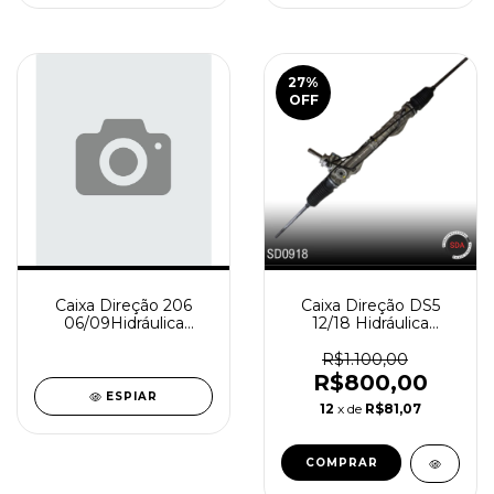
27
%
OFF
Caixa Direção 206
Caixa Direção DS5
06/09Hidráulica
12/18 Hidráulica
Reindustrializada
Reindustrializada
SD0920-0
SD0918-0
R$1.100,00
R$800,00
ESPIAR
12
x de
R$81,07