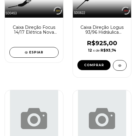
Caixa Direção Focus
Caixa Direção Logus
14/17 Elétrica Nova
93/96 Hidráulica
SD0453-0
Reindustrializada
SD0822-3
R$925,00
12
x de
R$93,74
ESPIAR