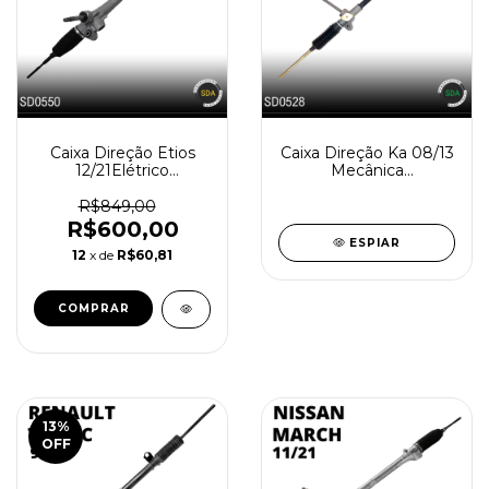
Caixa Direção Etios
Caixa Direção Ka 08/13
12/21Elétrico
Mecânica
Reindiustrializada
Reindustrializada
SD0550-0
SD0528-0
R$849,00
R$600,00
ESPIAR
12
x de
R$60,81
13
%
OFF