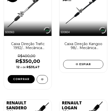
Caixa Direção Trafic
Caixa Direção Kangoo
1992/... Mecânica
98/... Mecânica
Reindustrializada
Reindustrializada
SD0563-0
SD0604-1
R$400,00
R$350,00
ESPIAR
12
x de
R$35,47