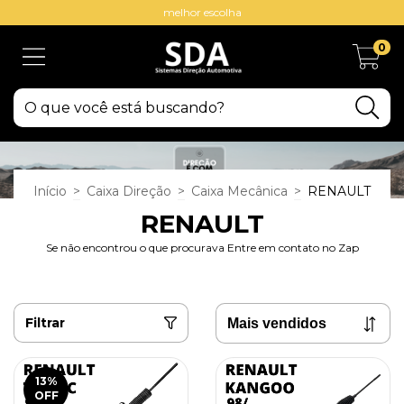
melhor escolha
0
Início
>
Caixa Direção
>
Caixa Mecânica
>
RENAULT
RENAULT
Se não encontrou o que procurava Entre em contato no Zap
Filtrar
13
%
OFF